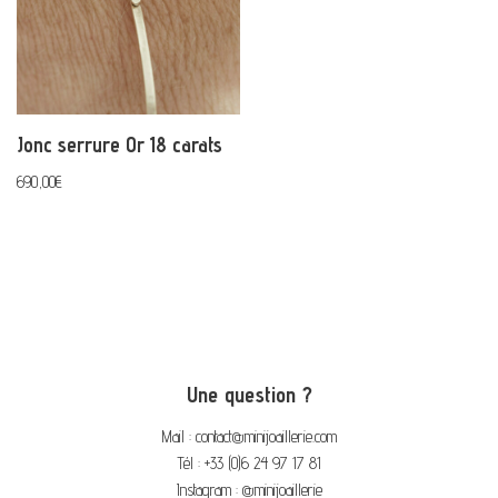
Jonc serrure Or 18 carats
690,00
€
Une question ?
Mail : contact@minijoaillerie.com
Tél : +33 (0)6 24 97 17 81
Instagram : @minijoaillerie